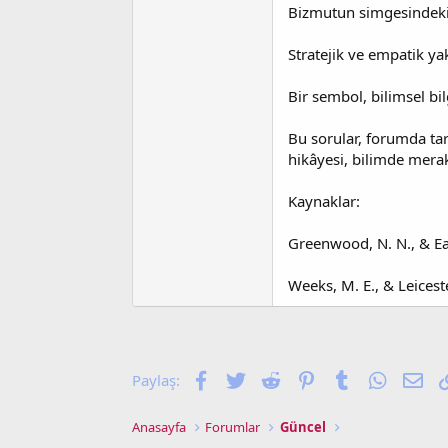
Bizmutun simgesindeki 
Stratejik ve empatik ya
Bir sembol, bilimsel bil
Bu sorular, forumda ta
hikâyesi, bilimde merak,
Kaynaklar:
Greenwood, N. N., & Ea
Weeks, M. E., & Leicest
Facebook
Twitter
Reddit
Pinterest
Tumblr
WhatsA
E-p
Paylaş:
Anasayfa
Forumlar
Güncel