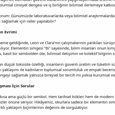
umsal cinsiyet dengesi ve iş birliğinin bilimsel ilerlemeye katkısı
rum: Günümüzde laboratuvarlarda veya bilimsel araştırmalarda s
sağlamak için neler yapılabilir?
n Evrimi
 geldiğinde, Leon ve Clara’nın çalışmalarının yankıları sürüyor.
ılıyor. Elementin simgesi “Bi” sayesinde, bilim insanları onun kimya
u, basit bir sembolden öte, bilimsel iletişimin ve kolektif bilginin
düşük toksisite özelliği, insanların güvenli üretim ve tüketim sü
 yaklaşımı ile kadınların toplumsal sorumluluk ve empati becerisi
dengeyi sağlamak yalnızca bireysel bir tercih mi yoksa kurumsal v
şması İçin Sorular
kısa ama güçlü bir sembol. Hem tarihsel kökleri hem de modern ku
gözler önüne seriyor. Hikâyemiz, okurlara sadece bir elementin s
rklı yaklaşım biçimlerinin değerini de sorgulatıyor.