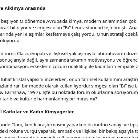
 ve Alkimya Arasında
 başlıyor. O dönemde Avrupa’da kimya, modern anlamından çok al
larak biliniyor ve simgesi olan “Bi” henüz standartlaşmamıştı. An
arında yeni alaşımlar keşfetmeye çalışıyordu. Onun stratejik zekâs
 oluyordu.
dımcısı Clara, empati ve ilişkisel yaklaşımıyla laboratuvarın düzen
 sonuçlarıyla değil, aynı zamanda takımın motivasyonu ve öğrenci
ombinasyon, erkeklerin çözüm odaklılığı ile kadınların empatik z
uhaf kristal yapısını incelerken, onun tarihsel kullanımını araştı
hızlandıran bir madde olarak kullanılıyordu; simgesi olan “Bi” i
& Earnshaw, 1997). İşte bu noktada forum okurlarına soruyorum
a tarih ve kültürle harmanlanmış bir miras mı?
al Katkılar ve Kadın Kimyagerler
nde Clara, kendi araştırmasını yaparken bizmutun sanayi ve tıp a
deki rolüne vurgu yaparak, empatik ve ilişkisel bir bakış açısıyla 
agerler, bizmutun güvenli kullanımını yaygınlaştırmada önemli ro