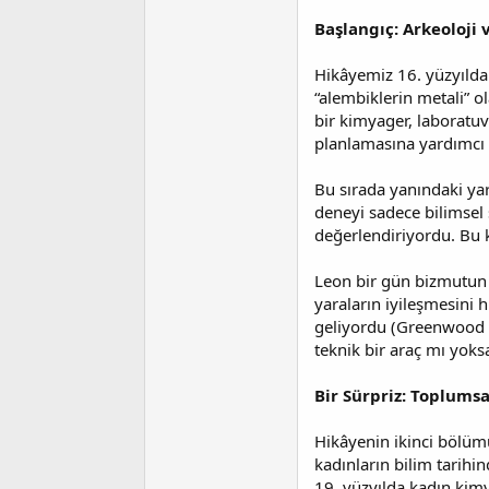
t
r
a
i
Başlangıç: Arkeoloji
n
h
i
Hikâyemiz 16. yüzyılda
“alembiklerin metali” o
bir kimyager, laboratuv
planlamasına yardımcı
Bu sırada yanındaki yar
deneyi sadece bilimsel
değerlendiriyordu. Bu k
Leon bir gün bizmutun t
yaraların iyileşmesini 
geliyordu (Greenwood 
teknik bir araç mı yoks
Bir Sürpriz: Toplums
Hikâyenin ikinci bölümü
kadınların bilim tarihin
19. yüzyılda kadın kimy