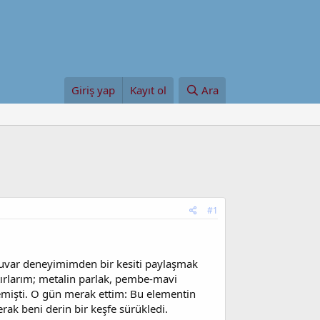
Giriş yap
Kayıt ol
Ara
#1
tuvar deneyimimden bir kesiti paylaşmak
tırlarım; metalin parlak, pembe-mavi
emişti. O gün merak ettim: Bu elementin
rak beni derin bir keşfe sürükledi.