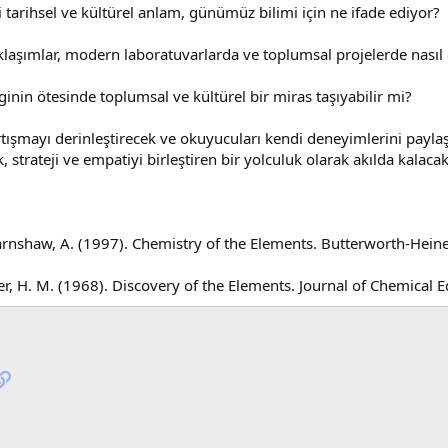
tarihsel ve kültürel anlam, günümüz bilimi için ne ifade ediyor?
klaşımlar, modern laboratuvarlarda ve toplumsal projelerde nasıl
ginin ötesinde toplumsal ve kültürel bir miras taşıyabilir mi?
rtışmayı derinleştirecek ve okuyucuları kendi deneyimlerini payla
 strateji ve empatiyi birleştiren bir yolculuk olarak akılda kalacak
rnshaw, A. (1997). Chemistry of the Elements. Butterworth-Hei
er, H. M. (1968). Discovery of the Elements. Journal of Chemical E
pp
osta
Link