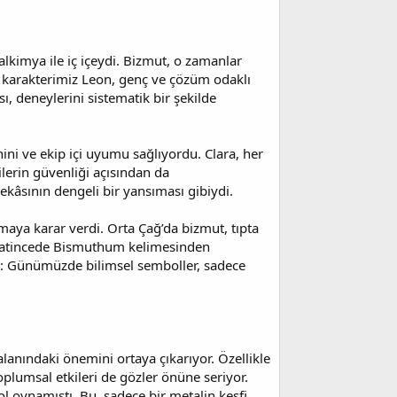
kimya ile iç içeydi. Bizmut, o zamanlar
a karakterimiz Leon, genç ve çözüm odaklı
ı, deneylerini sistematik bir şekilde
ini ve ekip içi uyumu sağlıyordu. Clara, her
lerin güvenliği açısından da
ekâsının dengeli bir yansıması gibiydi.
rmaya karar verdi. Orta Çağ’da bizmut, tıpta
se Latincede Bismuthum kelimesinden
: Günümüzde bilimsel semboller, sadece
lanındaki önemini ortaya çıkarıyor. Özellikle
toplumsal etkileri de gözler önüne seriyor.
l oynamıştı. Bu, sadece bir metalin keşfi