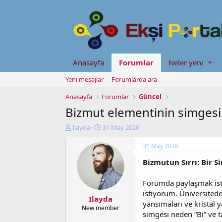
Anasayfa
Forumlar
Neler yeni
Yeni mesajlar
Forumlarda ara
Anasayfa
Forumlar
Güncel
Bizmut elementinin simgesi 
K
B
Ilayda
31 May 2026
o
a
n
ş
31 May 2026
u
l
Bizmutun Sırrı: Bir S
y
a
u
n
b
g
Forumda paylaşmak iste
a
ı
istiyorum. Üniversited
Ilayda
ş
ç
yansımaları ve kristal
l
t
New member
simgesi neden “Bi” ve t
a
a