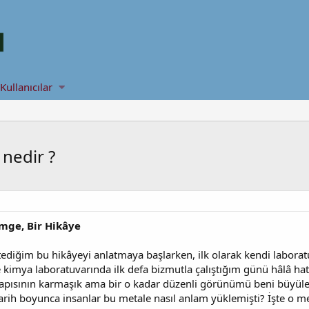
Kullanıcılar
nedir ?
imge, Bir Hikâye
diğim bu hikâyeyi anlatmaya başlarken, ilk olarak kendi labora
e kimya laboratuvarında ilk defa bizmutla çalıştığım günü hâlâ ha
 yapısının karmaşık ama bir o kadar düzenli görünümü beni büyül
arih boyunca insanlar bu metale nasıl anlam yüklemişti? İşte o me