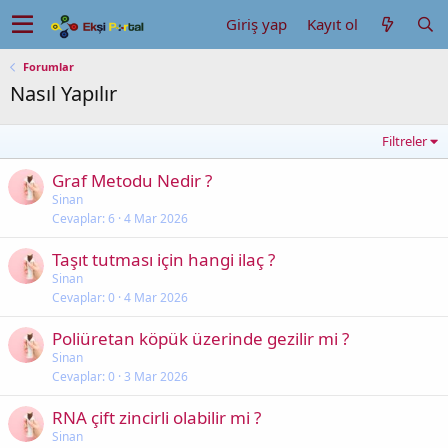
Giriş yap
Kayıt ol
Forumlar
Nasıl Yapılır
Filtreler
Graf Metodu Nedir ?
Sinan
Cevaplar
6
4 Mar 2026
Taşıt tutması için hangi ilaç ?
Sinan
Cevaplar
0
4 Mar 2026
Poliüretan köpük üzerinde gezilir mi ?
Sinan
Cevaplar
0
3 Mar 2026
RNA çift zincirli olabilir mi ?
Sinan