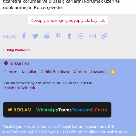
ticaretini korumak ve ulusal çıkarlarını korumak üzerine
odaklanmıştır. Bu çerçevede,
Cevap yazmak için giriş yap yada kayıt ol.
Facebook
Twitter
Reddit
Pinterest
Tumblr
WhatsApp
E-posta
Link
Paylaş:
Bilgi Paylaşım
Türkçe (TR)
İletişim
Koşullar
Gizlilik Politikası
Yardım
Anasayfa
R
S
S
Forum software by XenForo™
© 2010-2019 XenForo Ltd.
Kalabalık Yalnızlık
👑 REKLAM
WhatsApp
Teams
Telegram
E-Posta
Yasal Uyarı: Forum Sitemiz; 5651 Sayılı Kanun kapsamında BTK
tarafından onaylı Yer Sağlayıcı'dır. Bu sebeple içerikleri kontrol etme ya