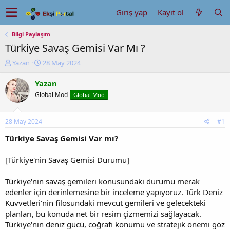
Giriş yap
Kayıt ol
Bilgi Paylaşım
Türkiye Savaş Gemisi Var Mı ?
K
B
Yazan
28 May 2024
o
a
n
ş
Yazan
u
l
Global Mod
Global Mod
y
a
u
n
b
g
28 May 2024
#1
a
ı
ş
ç
Türkiye Savaş Gemisi Var mı?
l
t
a
a
[Türkiye'nin Savaş Gemisi Durumu]
t
r
a
i
Türkiye'nin savaş gemileri konusundaki durumu merak
n
h
edenler için derinlemesine bir inceleme yapıyoruz. Türk Deniz
i
Kuvvetleri'nin filosundaki mevcut gemileri ve gelecekteki
planları, bu konuda net bir resim çizmemizi sağlayacak.
Türkiye'nin deniz gücü, coğrafi konumu ve stratejik önemi göz