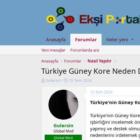
Anasayfa
Forumlar
Neler yeni
Yeni mesajlar
Forumlarda ara
Anasayfa
Forumlar
Nasıl Yapılır
Türkiye Güney Kore Neden D
K
B
Gulersin
15 Tem 2024
o
a
n
ş
15 Tem 2024
u
l
Türkiye'nin Güney Ko
y
a
u
n
b
g
Türkiye'nin Güney Kore'y
a
ı
işbirliğini incelemek ö
Gulersin
ş
ç
yapmış ve destek olmuşl
l
t
Global Mod
nedenlerini irdelemek g
a
a
Global Mod