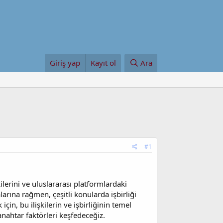
Giriş yap
Kayıt ol
Ara
#1
ilerini ve uluslararası platformlardaki
arına rağmen, çeşitli konularda işbirliği
in, bu ilişkilerin ve işbirliğinin temel
nahtar faktörleri keşfedeceğiz.