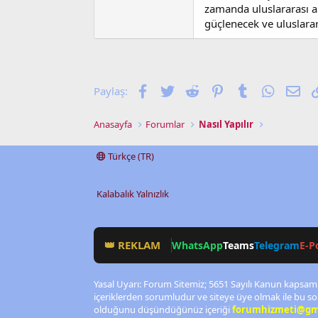
zamanda uluslararası a
güçlenecek ve uluslarar
Facebook
Twitter
Reddit
Pinterest
Tumblr
WhatsA
E-p
Paylaş:
Anasayfa
Forumlar
Nasıl Yapılır
Türkçe (TR)
Kalabalık Yalnızlık
👑 REKLAM
WhatsApp
Teams
Telegram
E-P
Yasal Uyarı: Forum Sitemiz; 5651 Sayılı Kanun kapsamı
içeriklerden sorumludur ve siteye üye olmak ile bu so
olduğunu düşündüğünüz içeriği
forumhizmeti@gm