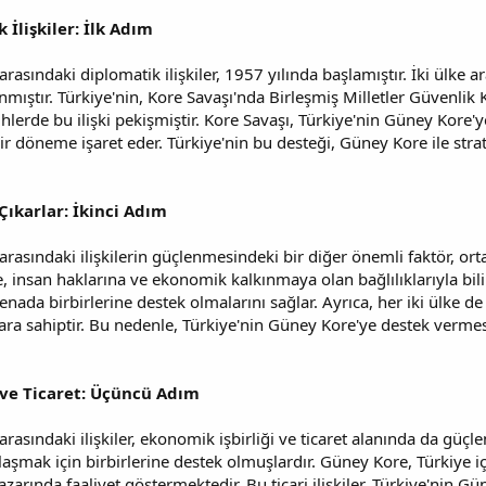
 İlişkiler: İlk Adım
asındaki diplomatik ilişkiler, 1957 yılında başlamıştır. İki ülke ara
ştır. Türkiye'nin, Kore Savaşı'nda Birleşmiş Milletler Güvenlik
ihlerde bu ilişki pekişmiştir. Kore Savaşı, Türkiye'nin Güney Kore'ye
bir döneme işaret eder. Türkiye'nin bu desteği, Güney Kore ile stra
Çıkarlar: İkinci Adım
rasındaki ilişkilerin güçlenmesindeki bir diğer önemli faktör, orta
, insan haklarına ve ekonomik kalkınmaya olan bağlılıklarıyla bili
enada birbirlerine destek olmalarını sağlar. Ayrıca, her iki ülke d
ra sahiptir. Bu nedenle, Türkiye'nin Güney Kore'ye destek vermesi
i ve Ticaret: Üçüncü Adım
rasındaki ilişkiler, ekonomik işbirliği ve ticaret alanında da güç
aşmak için birbirlerine destek olmuşlardır. Güney Kore, Türkiye içi
azarında faaliyet göstermektedir. Bu ticari ilişkiler, Türkiye'nin