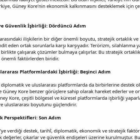
kiye, Güney Kore'nin ekonomik kalkınmasını desteklemek için çeşit
 ve Güvenlik İşbirliği: Dördüncü Adım
asındaki ilişkilerin bir diğer önemli boyutu, stratejik ortaklık ve g
dit eden ortak sorunlarla karşı karşıyadır. Terörizm, silahlanma ya
birlikte çalışarak çözümler bulmaya çalışırlar. Bu stratejik ortakl
önemli faktörlerden biridir.
lararası Platformlardaki İşbirliği: Beşinci Adım
diplomatik ve uluslararası platformlarda da birbirlerine destek o
 Güney Kore benzer görüşlere sahip olarak hareket ederler ve ortak ç
ney Kore, çeşitli bölgesel ve küresel platformlarda işbirliği yaparl
e uluslararası boyutunu güçlendirir.
k Perspektifleri: Son Adım
e verdiği destek, tarihî, diplomatik, ekonomik ve stratejik faktörle
tak değerler, çıkarlar ve güvenlik endişeleri üzerine kurulmuştur. Bu 