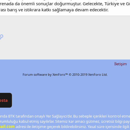
renada da önemli sonuçlar doğurmuştur. Gelecekte, Türkiye ve Gün
ası barış ve istikrara katkı sağlamaya devam edecektir.
pp
osta
Link
İletişim
Forum software by XenForo™
© 2010-2019 XenForo Ltd.
osta
nda BTK tarafından onaylı Yer Sağlayıcı'dır. Bu sebeple içerikleri kontrol et
rumluluğu kabul etmiş sayılırlar. Sitemiz kar amacı gütmez, ücretsiz bilgi p
ail.com
adresi ile iletişime geçerek bildirebilirsiniz. Yasal süre içerisinde ilgili