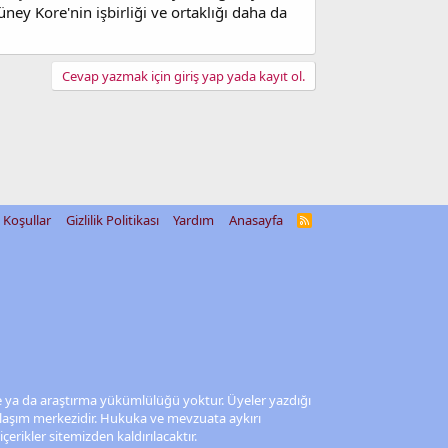
ey Kore'nin işbirliği ve ortaklığı daha da
Cevap yazmak için giriş yap yada kayıt ol.
Koşullar
Gizlilik Politikası
Yardım
Anasayfa
R
S
S
me ya da araştırma yükümlülüğü yoktur. Üyeler yazdığı
aylaşım merkezidir. Hukuka ve mevzuata aykırı
 içerikler sitemizden kaldırılacaktır.