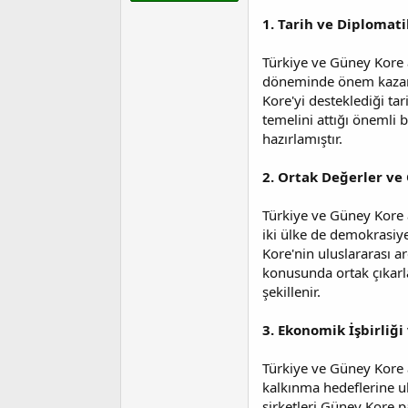
t
r
a
i
1. Tarih ve Diplomatik
n
h
i
Türkiye ve Güney Kore ar
döneminde önem kazanmı
Kore'yi desteklediği tar
temelini attığı önemli 
hazırlamıştır.
2. Ortak Değerler ve 
Türkiye ve Güney Kore a
iki ülke de demokrasiye
Kore'nin uluslararası ar
konusunda ortak çıkarla
şekillenir.
3. Ekonomik İşbirliğ
Türkiye ve Güney Kore a
kalkınma hedeflerine ul
şirketleri Güney Kore p