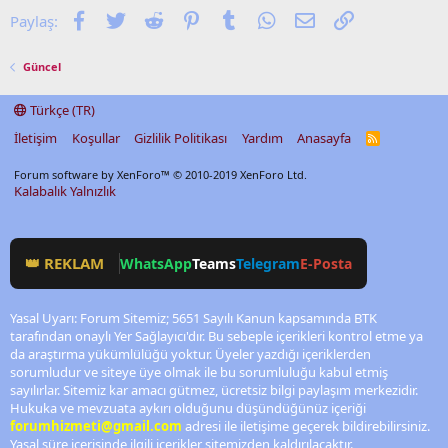
Facebook
Twitter
Reddit
Pinterest
Tumblr
WhatsApp
E-posta
Link
Paylaş:
Güncel
Türkçe (TR)
İletişim
Koşullar
Gizlilik Politikası
Yardım
Anasayfa
R
S
S
Forum software by XenForo™
© 2010-2019 XenForo Ltd.
Kalabalık Yalnızlık
👑 REKLAM
WhatsApp
Teams
Telegram
E-Posta
Yasal Uyarı: Forum Sitemiz; 5651 Sayılı Kanun kapsamında BTK
tarafından onaylı Yer Sağlayıcı'dır. Bu sebeple içerikleri kontrol etme ya
da araştırma yükümlülüğü yoktur. Üyeler yazdığı içeriklerden
sorumludur ve siteye üye olmak ile bu sorumluluğu kabul etmiş
sayılırlar. Sitemiz kar amacı gütmez, ücretsiz bilgi paylaşım merkezidir.
Hukuka ve mevzuata aykırı olduğunu düşündüğünüz içeriği
forumhizmeti@gmail.com
adresi ile iletişime geçerek bildirebilirsiniz.
Yasal süre içerisinde ilgili içerikler sitemizden kaldırılacaktır.