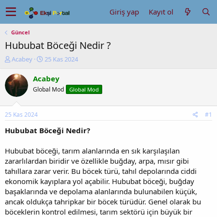
Giriş yap
Kayıt ol
Güncel
Hububat Böceği Nedir ?
K
B
Acabey
25 Kas 2024
o
a
n
ş
Acabey
u
l
Global Mod
Global Mod
y
a
u
n
b
g
25 Kas 2024
#1
a
ı
ş
ç
Hububat Böceği Nedir?
l
t
a
a
Hububat böceği, tarım alanlarında en sık karşılaşılan
t
r
zararlılardan biridir ve özellikle buğday, arpa, mısır gibi
a
i
tahıllara zarar verir. Bu böcek türü, tahıl depolarında ciddi
n
h
ekonomik kayıplara yol açabilir. Hububat böceği, buğday
i
başaklarında ve depolama alanlarında bulunabilen küçük,
ancak oldukça tahripkar bir böcek türüdür. Genel olarak bu
böceklerin kontrol edilmesi, tarım sektörü için büyük bir