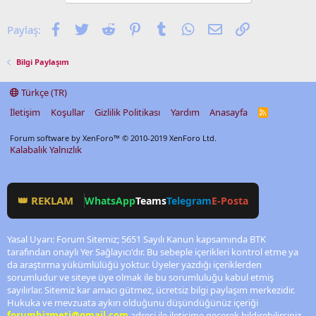
Facebook
Twitter
Reddit
Pinterest
Tumblr
WhatsApp
E-posta
Link
Paylaş:
Bilgi Paylaşım
Türkçe (TR)
İletişim
Koşullar
Gizlilik Politikası
Yardım
Anasayfa
R
S
S
Forum software by XenForo™
© 2010-2019 XenForo Ltd.
Kalabalık Yalnızlık
👑 REKLAM
WhatsApp
Teams
Telegram
E-Posta
Yasal Uyarı: Forum Sitemiz; 5651 Sayılı Kanun kapsamında BTK
tarafından onaylı Yer Sağlayıcı'dır. Bu sebeple içerikleri kontrol etme ya
da araştırma yükümlülüğü yoktur. Üyeler yazdığı içeriklerden
sorumludur ve siteye üye olmak ile bu sorumluluğu kabul etmiş
sayılırlar. Sitemiz kar amacı gütmez, ücretsiz bilgi paylaşım merkezidir.
Hukuka ve mevzuata aykırı olduğunu düşündüğünüz içeriği
forumhizmeti@gmail.com
adresi ile iletişime geçerek bildirebilirsiniz.