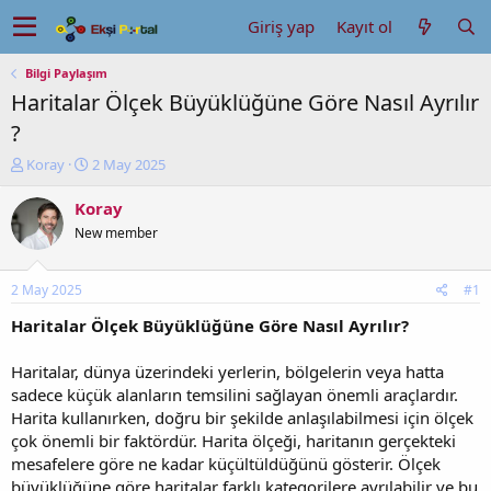
Giriş yap
Kayıt ol
Bilgi Paylaşım
Haritalar Ölçek Büyüklüğüne Göre Nasıl Ayrılır
?
K
B
Koray
2 May 2025
o
a
n
ş
Koray
u
l
New member
y
a
u
n
b
g
2 May 2025
#1
a
ı
ş
ç
Haritalar Ölçek Büyüklüğüne Göre Nasıl Ayrılır?
l
t
a
a
Haritalar, dünya üzerindeki yerlerin, bölgelerin veya hatta
t
r
sadece küçük alanların temsilini sağlayan önemli araçlardır.
a
i
Harita kullanırken, doğru bir şekilde anlaşılabilmesi için ölçek
n
h
çok önemli bir faktördür. Harita ölçeği, haritanın gerçekteki
i
mesafelere göre ne kadar küçültüldüğünü gösterir. Ölçek
büyüklüğüne göre haritalar farklı kategorilere ayrılabilir ve bu