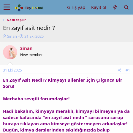
Giriş yap
Kayıt ol
Nasıl Yapılır
En zayıf asit nedir ?
K
B
Sinan
31 Eki 2025
o
a
n
ş
Sinan
u
l
New member
y
a
u
n
b
g
31 Eki 2025
#1
a
ı
ş
ç
En Zayıf Asit Nedir? Kimyayı Bilenler İçin Çılgınca Bir
l
t
Soru!
a
a
t
r
Merhaba sevgili forumdaşlar!
a
i
n
h
Hadi bakalım, kimyaya meraklı, kimyayı bilmeyen ya da
i
sadece kafasında “en zayıf asit nedir” sorusunu sorup
buraya tıklayan ama kimseye göstermeyen arkadaşlar!
Bugün, kimya derslerinden sıkıldığınızda bakıp