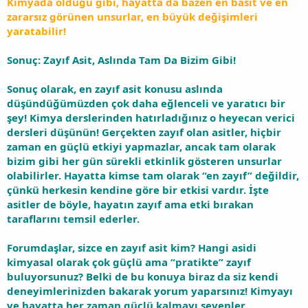
Kimyada olduğu gibi, hayatta da bazen en basit ve en
zararsız görünen unsurlar, en büyük değişimleri
yaratabilir!
Sonuç: Zayıf Asit, Aslında Tam Da Bizim Gibi!
Sonuç olarak, en zayıf asit konusu aslında
düşündüğümüzden çok daha eğlenceli ve yaratıcı bir
şey! Kimya derslerinden hatırladığınız o heyecan verici
dersleri düşünün! Gerçekten zayıf olan asitler, hiçbir
zaman en güçlü etkiyi yapmazlar, ancak tam olarak
bizim gibi her gün sürekli etkinlik gösteren unsurlar
olabilirler. Hayatta kimse tam olarak “en zayıf” değildir,
çünkü herkesin kendine göre bir etkisi vardır. İşte
asitler de böyle, hayatın zayıf ama etki bırakan
taraflarını temsil ederler.
Forumdaşlar, sizce en zayıf asit kim? Hangi asidi
kimyasal olarak çok güçlü ama “pratikte” zayıf
buluyorsunuz? Belki de bu konuya biraz da siz kendi
deneyimlerinizden bakarak yorum yaparsınız! Kimyayı
ve hayatta her zaman güçlü kalmayı sevenler,