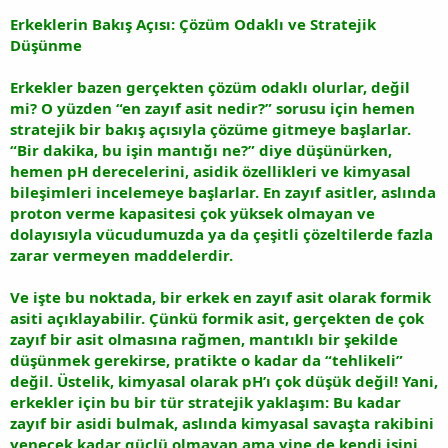
Erkeklerin Bakış Açısı: Çözüm Odaklı ve Stratejik
Düşünme
Erkekler bazen gerçekten çözüm odaklı olurlar, değil
mi? O yüzden “en zayıf asit nedir?” sorusu için hemen
stratejik bir bakış açısıyla çözüme gitmeye başlarlar.
“Bir dakika, bu işin mantığı ne?” diye düşünürken,
hemen pH derecelerini, asidik özellikleri ve kimyasal
bileşimleri incelemeye başlarlar. En zayıf asitler, aslında
proton verme kapasitesi çok yüksek olmayan ve
dolayısıyla vücudumuzda ya da çeşitli çözeltilerde fazla
zarar vermeyen maddelerdir.
Ve işte bu noktada, bir erkek en zayıf asit olarak formik
asiti açıklayabilir. Çünkü formik asit, gerçekten de çok
zayıf bir asit olmasına rağmen, mantıklı bir şekilde
düşünmek gerekirse, pratikte o kadar da “tehlikeli”
değil. Üstelik, kimyasal olarak pH’ı çok düşük değil! Yani,
erkekler için bu bir tür stratejik yaklaşım: Bu kadar
zayıf bir asidi bulmak, aslında kimyasal savaşta rakibini
yenecek kadar güçlü olmayan ama yine de kendi işini