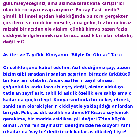
gülümseyeceğiniz, ama aslında biraz kafa karıştırıcı
olan bir soruya cevap arıyoruz: En zayıf asit nedir?
Şimdi, bilimsel açıdan bakıldığında bu soru gerçekten
çok derin ve ciddi bir mesele, ama gelin, biz bunu biraz
mizahi bir açıdan ele alalım, çünkü kimya bazen fazla
ciddiyetle ilgilenmek için biraz… asidik bir alan olabilir,
değil mi?
Asitler ve Zayıflık: Kimyanın “Böyle De Olmaz” Tarzı
Öncelikle şunu kabul edelim: Asit dediğimiz şey, bazen
bizim gibi sıradan insanları şaşırtan, biraz da ürkütücü
bir kavram olabilir. Ancak asitlerin zayıf olması,
çoğunlukla korkulacak bir şey değil, aksine oldukça...
tatlı! En zayıf asit, tabii ki asidik özelliklere sahip ama o
kadar da güçlü değil. Kimya sınıfında bunu keşfetmek,
sanki tam olarak işlerin ciddiyetle yaklaşıldığı anlardan
biriydi. Peki, asidik özellik ne demek? Kısaca söylemek
gerekirse, bir madde asidikse, pH değeri 7’den küçük
olmalı. Ama “en zayıf asit” dediğimizde ne oluyor? Yani
o kadar da ‘vay be’ dedirtecek kadar asidik değil işte!