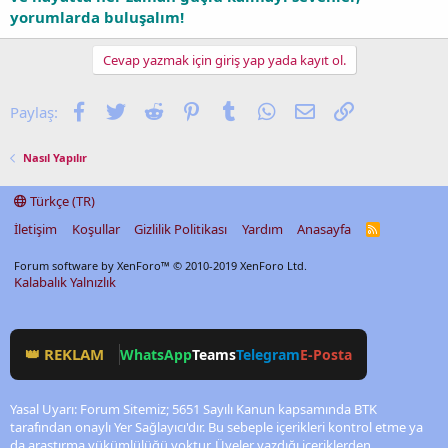
yorumlarda buluşalım!
Cevap yazmak için giriş yap yada kayıt ol.
Facebook
Twitter
Reddit
Pinterest
Tumblr
WhatsApp
E-posta
Link
Paylaş:
Nasıl Yapılır
Türkçe (TR)
İletişim
Koşullar
Gizlilik Politikası
Yardım
Anasayfa
R
S
S
Forum software by XenForo™
© 2010-2019 XenForo Ltd.
Kalabalık Yalnızlık
👑 REKLAM
WhatsApp
Teams
Telegram
E-Posta
Yasal Uyarı: Forum Sitemiz; 5651 Sayılı Kanun kapsamında BTK
tarafından onaylı Yer Sağlayıcı'dır. Bu sebeple içerikleri kontrol etme ya
da araştırma yükümlülüğü yoktur. Üyeler yazdığı içeriklerden