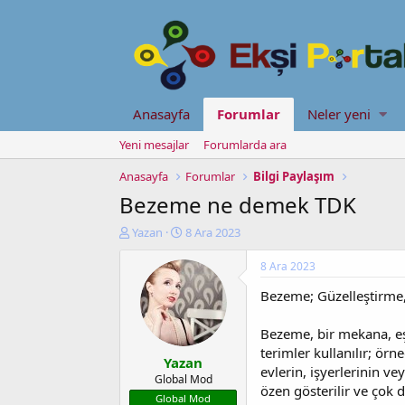
Anasayfa
Forumlar
Neler yeni
Yeni mesajlar
Forumlarda ara
Anasayfa
Forumlar
Bilgi Paylaşım
Bezeme ne demek TDK
K
B
Yazan
8 Ara 2023
o
a
n
ş
8 Ara 2023
u
l
Bezeme; Güzelleştirme
y
a
u
n
b
g
Bezeme, bir mekana, eşya
a
ı
terimler kullanılır; ör
Yazan
ş
ç
evlerin, işyerlerinin ve
l
t
Global Mod
özen gösterilir ve çok d
a
a
Global Mod