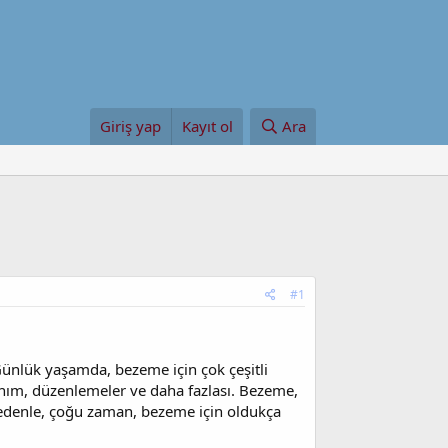
Giriş yap
Kayıt ol
Ara
#1
nlük yaşamda, bezeme için çok çeşitli
llanım, düzenlemeler ve daha fazlası. Bezeme,
u nedenle, çoğu zaman, bezeme için oldukça