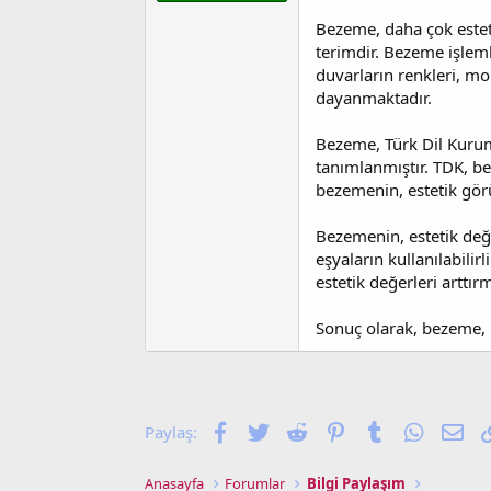
t
r
a
i
Bezeme, daha çok estetik
n
h
terimdir. Bezeme işlemler
i
duvarların renkleri, mobi
dayanmaktadır.
Bezeme, Türk Dil Kurumu
tanımlanmıştır. TDK, be
bezemenin, estetik görü
Bezemenin, estetik değ
eşyaların kullanılabilirl
estetik değerleri arttı
Sonuç olarak, bezeme, m
Facebook
Twitter
Reddit
Pinterest
Tumblr
WhatsA
E-p
Paylaş:
Anasayfa
Forumlar
Bilgi Paylaşım