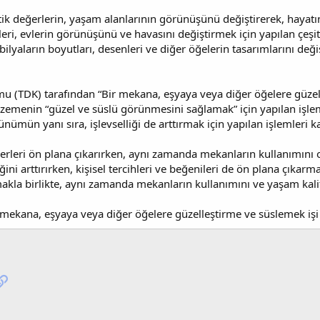
 değerlerin, yaşam alanlarının görünüşünü değiştirerek, hayatın
i, evlerin görünüşünü ve havasını değiştirmek için yapılan çeş
lyaların boyutları, desenleri ve diğer öğelerin tasarımlarını değis
 (TDK) tarafından “Bir mekana, eşyaya veya diğer öğelere güzell
zemenin “güzel ve süslü görünmesini sağlamak” için yapılan işl
nümün yanı sıra, işlevselliği de arttırmak için yapılan işlemleri 
erleri ön plana çıkarırken, aynı zamanda mekanların kullanımını 
iğini arttırırken, kişisel tercihleri ve beğenileri de ön plana çıkar
rmakla birlikte, aynı zamanda mekanların kullanımını ve yaşam kalite
ekana, eşyaya veya diğer öğelere güzelleştirme ve süslemek işi
pp
osta
Link