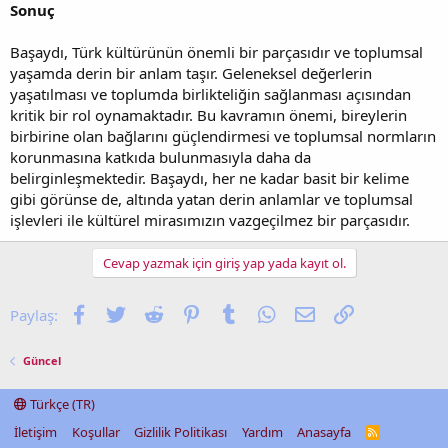
Sonuç
Başaydı, Türk kültürünün önemli bir parçasıdır ve toplumsal
yaşamda derin bir anlam taşır. Geleneksel değerlerin
yaşatılması ve toplumda birlikteliğin sağlanması açısından
kritik bir rol oynamaktadır. Bu kavramın önemi, bireylerin
birbirine olan bağlarını güçlendirmesi ve toplumsal normların
korunmasına katkıda bulunmasıyla daha da
belirginleşmektedir. Başaydı, her ne kadar basit bir kelime
gibi görünse de, altında yatan derin anlamlar ve toplumsal
işlevleri ile kültürel mirasımızın vazgeçilmez bir parçasıdır.
Cevap yazmak için giriş yap yada kayıt ol.
Facebook
Twitter
Reddit
Pinterest
Tumblr
WhatsApp
E-posta
Link
Paylaş:
Güncel
Türkçe (TR)
İletişim
Koşullar
Gizlilik Politikası
Yardım
Anasayfa
R
S