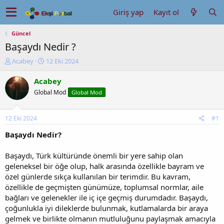
Giriş yap
Kayıt ol
Güncel
Başaydı Nedir ?
K
B
Acabey
12 Eki 2024
o
a
n
ş
Acabey
u
l
Global Mod
Global Mod
y
a
u
n
b
g
12 Eki 2024
#1
a
ı
ş
ç
Başaydı Nedir?
l
t
a
a
Başaydı, Türk kültüründe önemli bir yere sahip olan
t
r
geleneksel bir öğe olup, halk arasında özellikle bayram ve
a
i
özel günlerde sıkça kullanılan bir terimdir. Bu kavram,
n
h
özellikle de geçmişten günümüze, toplumsal normlar, aile
i
bağları ve gelenekler ile iç içe geçmiş durumdadır. Başaydı,
çoğunlukla iyi dileklerde bulunmak, kutlamalarda bir araya
gelmek ve birlikte olmanın mutluluğunu paylaşmak amacıyla