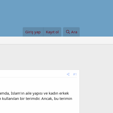
Giriş yap
Kayıt ol
Ara
#1
amda, İslam'ın aile yapısı ve kadın erkek
n kullanılan bir terimdir. Ancak, bu terimin