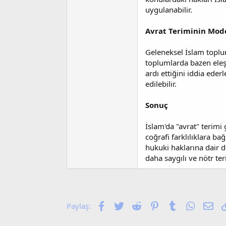
uygulanabilir.
Avrat Teriminin Mode
Geleneksel İslam toplum
toplumlarda bazen eleşti
ardı ettiğini iddia ede
edilebilir.
Sonuç
İslam'da "avrat" terimi 
coğrafi farklılıklara bağ
hukuki haklarına dair d
daha saygılı ve nötr teri
Facebook
Twitter
Reddit
Pinterest
Tumblr
WhatsA
E-p
Paylaş: