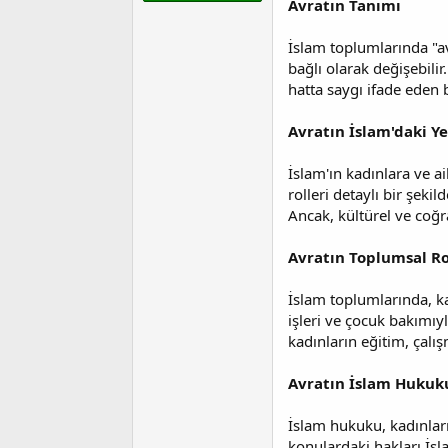
Avratın Tanımı
t
r
a
i
n
h
İslam toplumlarında "avr
i
bağlı olarak değişebili
hatta saygı ifade eden b
Avratın İslam'daki Ye
İslam'ın kadınlara ve ai
rolleri detaylı bir şeki
Ancak, kültürel ve coğraf
Avratın Toplumsal R
İslam toplumlarında, ka
işleri ve çocuk bakımıyl
kadınların eğitim, çalış
Avratın İslam Hukuku
İslam hukuku, kadınları
konulardaki hakları İs