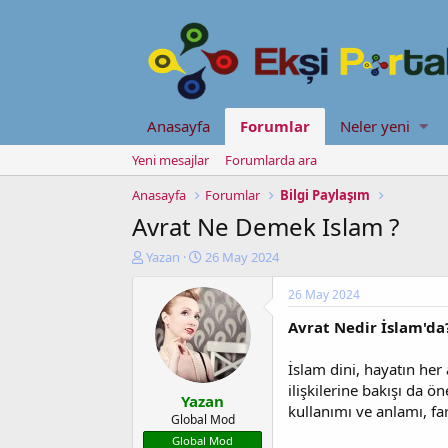
Anasayfa
Forumlar
Neler yeni
Yeni mesajlar
Forumlarda ara
Anasayfa
Forumlar
Bilgi Paylaşım
Avrat Ne Demek Islam ?
K
B
Yazan
26 May 2024
o
a
n
ş
26 May 2024
u
l
Avrat Nedir İslam'da
y
a
u
n
b
g
İslam dini, hayatın her
a
ı
ilişkilerine bakışı da ö
Yazan
ş
ç
kullanımı ve anlamı, far
l
t
Global Mod
a
a
Global Mod