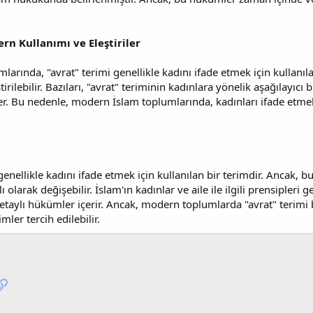
rn Kullanımı ve Eleştiriler
larında, "avrat" terimi genellikle kadını ifade etmek için kullanı
rilebilir. Bazıları, "avrat" teriminin kadınlara yönelik aşağılayıcı 
rler. Bu nedenle, modern İslam toplumlarında, kadınları ifade etmek
genellikle kadını ifade etmek için kullanılan bir terimdir. Ancak, b
lı olarak değişebilir. İslam'ın kadınlar ve aile ile ilgili prensipler
etaylı hükümler içerir. Ancak, modern toplumlarda "avrat" terimi ba
mler tercih edilebilir.
pp
osta
Link