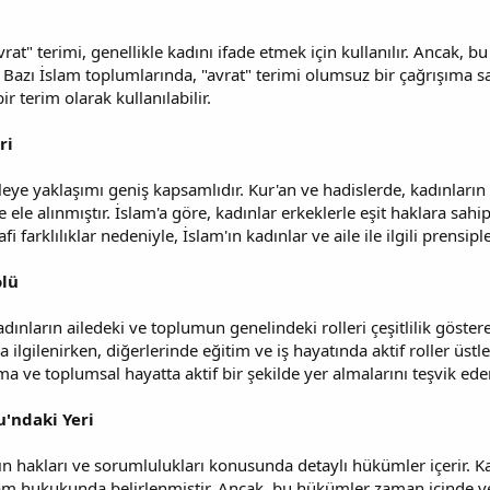
at" terimi, genellikle kadını ifade etmek için kullanılır. Ancak, bu
r. Bazı İslam toplumlarında, "avrat" terimi olumsuz bir çağrışıma s
ir terim olarak kullanılabilir.
ri
leye yaklaşımı geniş kapsamlıdır. Kur'an ve hadislerde, kadınların 
lde ele alınmıştır. İslam'a göre, kadınlar erkeklerle eşit haklara sah
i farklılıklar nedeniyle, İslam'ın kadınlar ve aile ile ilgili prensipl
olü
dınların ailedeki ve toplumun genelindeki rolleri çeşitlilik göster
a ilgilenirken, diğerlerinde eğitim ve iş hayatında aktif roller üstle
ma ve toplumsal hayatta aktif bir şekilde yer almalarını teşvik eder
'ndaki Yeri
n hakları ve sorumlulukları konusunda detaylı hükümler içerir. Ka
lam hukukunda belirlenmiştir. Ancak, bu hükümler zaman içinde ve 