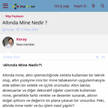
Giriş yap
Kayıt ol
Bilgi Paylaşım
Altında Mine Nedir ?
K
B
Koray
12 May 2025
o
a
n
ş
Koray
u
l
New member
y
a
u
n
b
g
12 May 2025
#1
a
ı
ş
ç
\
Altında Mine Nedir?\
l
t
a
a
Altında mine, altın işlemeciliğinde sıklıkla kullanılan bir teknik
t
r
olup, altın yüzeyine ince bir mine tabakasının uygulanmasıyla
a
i
elde edilen bir estetik ve işçilik ürünüdür. Altın takılar,
n
h
aksesuarlar ve diğer dekoratif öğeler üzerinde kullanılan
i
mine, genellikle farklı renkler ve desenler sunarak, altının
doğal ışıltısını ve değerini ön plana çıkaran bir unsurdur. Peki,
altında mine nedir ve bu işlem nasıl yapılır?