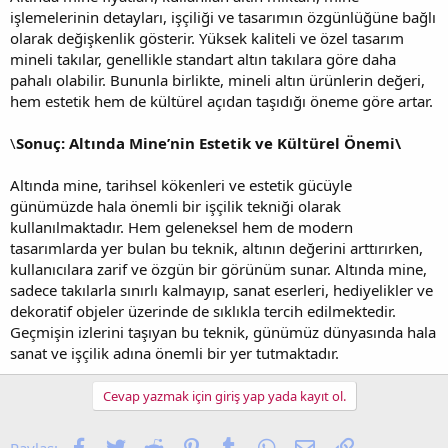
işlemelerinin detayları, işçiliği ve tasarımın özgünlüğüne bağlı
olarak değişkenlik gösterir. Yüksek kaliteli ve özel tasarım
mineli takılar, genellikle standart altın takılara göre daha
pahalı olabilir. Bununla birlikte, mineli altın ürünlerin değeri,
hem estetik hem de kültürel açıdan taşıdığı öneme göre artar.
\
Sonuç: Altında Mine’nin Estetik ve Kültürel Önemi\
Altında mine, tarihsel kökenleri ve estetik gücüyle
günümüzde hala önemli bir işçilik tekniği olarak
kullanılmaktadır. Hem geleneksel hem de modern
tasarımlarda yer bulan bu teknik, altının değerini arttırırken,
kullanıcılara zarif ve özgün bir görünüm sunar. Altında mine,
sadece takılarla sınırlı kalmayıp, sanat eserleri, hediyelikler ve
dekoratif objeler üzerinde de sıklıkla tercih edilmektedir.
Geçmişin izlerini taşıyan bu teknik, günümüz dünyasında hala
sanat ve işçilik adına önemli bir yer tutmaktadır.
Cevap yazmak için giriş yap yada kayıt ol.
Facebook
Twitter
Reddit
Pinterest
Tumblr
WhatsApp
E-posta
Link
Paylaş: