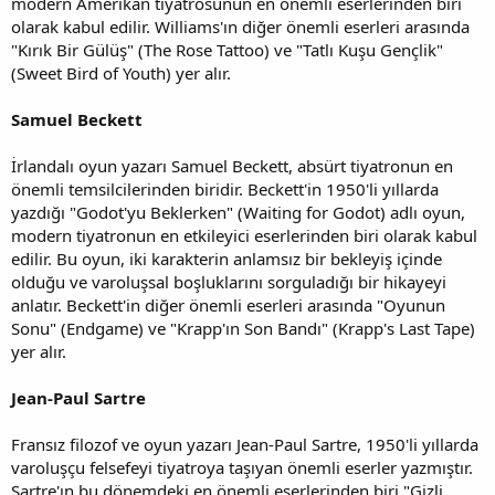
modern Amerikan tiyatrosunun en önemli eserlerinden biri
olarak kabul edilir. Williams'ın diğer önemli eserleri arasında
"Kırık Bir Gülüş" (The Rose Tattoo) ve "Tatlı Kuşu Gençlik"
(Sweet Bird of Youth) yer alır.
Samuel Beckett
İrlandalı oyun yazarı Samuel Beckett, absürt tiyatronun en
önemli temsilcilerinden biridir. Beckett'in 1950'li yıllarda
yazdığı "Godot'yu Beklerken" (Waiting for Godot) adlı oyun,
modern tiyatronun en etkileyici eserlerinden biri olarak kabul
edilir. Bu oyun, iki karakterin anlamsız bir bekleyiş içinde
olduğu ve varoluşsal boşluklarını sorguladığı bir hikayeyi
anlatır. Beckett'in diğer önemli eserleri arasında "Oyunun
Sonu" (Endgame) ve "Krapp'ın Son Bandı" (Krapp's Last Tape)
yer alır.
Jean-Paul Sartre
Fransız filozof ve oyun yazarı Jean-Paul Sartre, 1950'li yıllarda
varoluşçu felsefeyi tiyatroya taşıyan önemli eserler yazmıştır.
Sartre'ın bu dönemdeki en önemli eserlerinden biri "Gizli