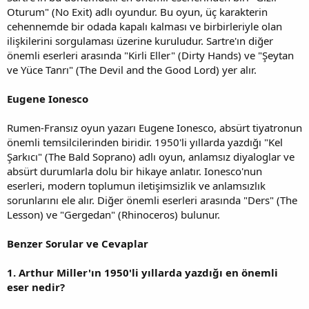
Oturum" (No Exit) adlı oyundur. Bu oyun, üç karakterin
cehennemde bir odada kapalı kalması ve birbirleriyle olan
ilişkilerini sorgulaması üzerine kuruludur. Sartre'ın diğer
önemli eserleri arasında "Kirli Eller" (Dirty Hands) ve "Şeytan
ve Yüce Tanrı" (The Devil and the Good Lord) yer alır.
Eugene Ionesco
Rumen-Fransız oyun yazarı Eugene Ionesco, absürt tiyatronun
önemli temsilcilerinden biridir. 1950'li yıllarda yazdığı "Kel
Şarkıcı" (The Bald Soprano) adlı oyun, anlamsız diyaloglar ve
absürt durumlarla dolu bir hikaye anlatır. Ionesco'nun
eserleri, modern toplumun iletişimsizlik ve anlamsızlık
sorunlarını ele alır. Diğer önemli eserleri arasında "Ders" (The
Lesson) ve "Gergedan" (Rhinoceros) bulunur.
Benzer Sorular ve Cevaplar
1. Arthur Miller'ın 1950'li yıllarda yazdığı en önemli
eser nedir?