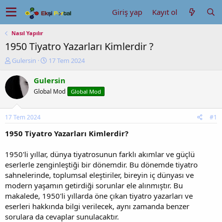
Giriş yap
Kayıt ol
Nasıl Yapılır
1950 Tiyatro Yazarları Kimlerdir ?
K
B
Gulersin
17 Tem 2024
o
a
n
ş
Gulersin
u
l
Global Mod
Global Mod
y
a
u
n
b
g
17 Tem 2024
#1
a
ı
ş
ç
1950 Tiyatro Yazarları Kimlerdir?
l
t
a
a
1950'li yıllar, dünya tiyatrosunun farklı akımlar ve güçlü
t
r
eserlerle zenginleştiği bir dönemdir. Bu dönemde tiyatro
a
i
sahnelerinde, toplumsal eleştiriler, bireyin iç dünyası ve
n
h
modern yaşamın getirdiği sorunlar ele alınmıştır. Bu
i
makalede, 1950'li yıllarda öne çıkan tiyatro yazarları ve
eserleri hakkında bilgi verilecek, aynı zamanda benzer
sorulara da cevaplar sunulacaktır.