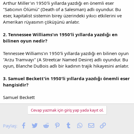
Arthur Miller'ın 1950'li yıllarda yazdığı en önemli eser
"Satıcının Ölümü" (Death of a Salesman) adlı oyundur. Bu
eser, kapitalist sistemin birey üzerindeki yıkıcı etkilerini ve
Amerikan rüyasının çöküşünü anlatır.
2. Tennessee Williams'ın 1950'li yıllarda yazdığı en
bilinen oyun nedir?
Tennessee Williams'ın 1950'li yıllarda yazdığı en bilinen oyun
"Arzu Tramvayı" (A Streetcar Named Desire) adlı oyundur. Bu
oyun, Blanche DuBois adlı bir kadının trajik hikayesini anlatır.
3. Samuel Beckett'in 1950'li yıllarda yazdığı önemli eser
hangisidir?
Samuel Beckett
Cevap yazmak için giriş yap yada kayıt ol.
Facebook
Twitter
Reddit
Pinterest
Tumblr
WhatsApp
E-posta
Link
Paylaş: